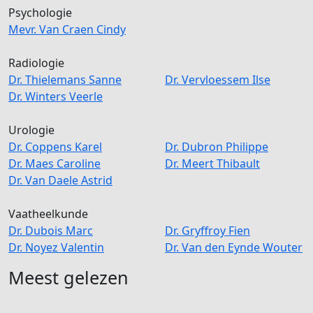
Psychologie
Mevr.
Van Craen
Cindy
Radiologie
Dr.
Thielemans
Sanne
Dr.
Vervloessem
Ilse
Dr.
Winters
Veerle
Urologie
Dr.
Coppens
Karel
Dr.
Dubron
Philippe
Dr.
Maes
Caroline
Dr.
Meert
Thibault
Dr.
Van Daele
Astrid
Vaatheelkunde
Dr.
Dubois
Marc
Dr.
Gryffroy
Fien
Dr.
Noyez
Valentin
Dr.
Van den Eynde
Wouter
Meest gelezen