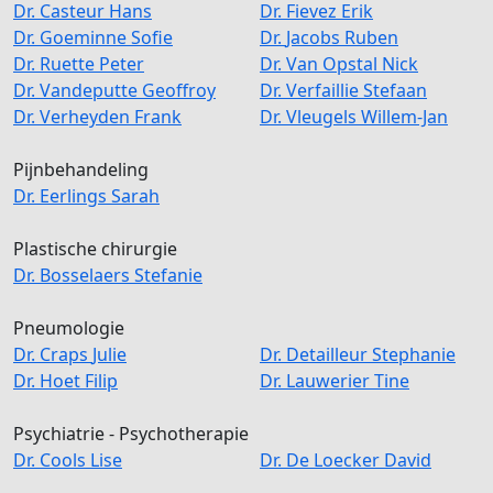
Dr.
Casteur
Hans
Dr.
Fievez
Erik
Dr.
Goeminne
Sofie
Dr.
Jacobs
Ruben
Dr.
Ruette
Peter
Dr.
Van Opstal
Nick
Dr.
Vandeputte
Geoffroy
Dr.
Verfaillie
Stefaan
Dr.
Verheyden
Frank
Dr.
Vleugels
Willem-Jan
Pijnbehandeling
Dr.
Eerlings
Sarah
Plastische chirurgie
Dr.
Bosselaers
Stefanie
Pneumologie
Dr.
Craps
Julie
Dr.
Detailleur
Stephanie
Dr.
Hoet
Filip
Dr.
Lauwerier
Tine
Psychiatrie - Psychotherapie
Dr.
Cools
Lise
Dr.
De Loecker
David