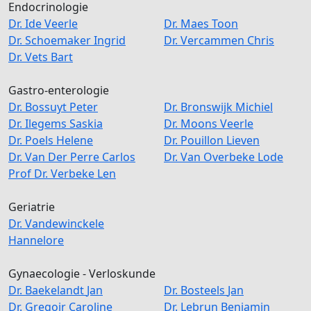
Endocrinologie
Dr.
Ide
Veerle
Dr.
Maes
Toon
Dr.
Schoemaker
Ingrid
Dr.
Vercammen
Chris
Dr.
Vets
Bart
Gastro-enterologie
Dr.
Bossuyt
Peter
Dr.
Bronswijk
Michiel
Dr.
Ilegems
Saskia
Dr.
Moons
Veerle
Dr.
Poels
Helene
Dr.
Pouillon
Lieven
Dr.
Van Der Perre
Carlos
Dr.
Van Overbeke
Lode
Prof Dr.
Verbeke
Len
Geriatrie
Dr.
Vandewinckele
Hannelore
Gynaecologie - Verloskunde
Dr.
Baekelandt
Jan
Dr.
Bosteels
Jan
Dr.
Gregoir
Caroline
Dr.
Lebrun
Benjamin