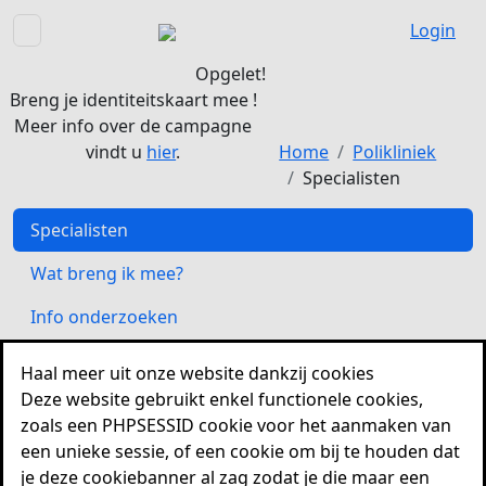
Login
Opgelet!
Breng je identiteitskaart mee !
Meer info over de campagne
vindt u
hier
.
Home
Polikliniek
Specialisten
Specialisten
Wat breng ik mee?
Info onderzoeken
Waar moet ik zijn?
Haal meer uit onze website dankzij cookies
Deze website gebruikt enkel functionele cookies,
Moet ik nuchter zijn?
zoals een PHPSESSID cookie voor het aanmaken van
Interessante links
een unieke sessie, of een cookie om bij te houden dat
je deze cookiebanner al zag zodat je die maar een