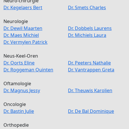
Neuro-chirurgie
Dr.
Kegelaers
Bert
Dr.
Smets
Charles
Neurologie
Dr.
Dewil
Maarten
Dr.
Dobbels
Laurens
Dr.
Maes
Michiel
Dr.
Michiels
Laura
Dr.
Vermylen
Patrick
Neus-Keel-Oren
Dr.
Oorts
Eline
Dr.
Peeters
Nathalie
Dr.
Roggeman
Quinten
Dr.
Vantrappen
Greta
Oftamologie
Dr.
Magnus
Jessy
Dr.
Theuwis
Karolien
Oncologie
Dr.
Bastin
Julie
Dr.
De Bal
Dominique
Orthopedie