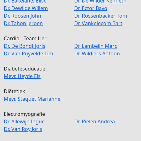
Dr.
Bakelants
Elise
Dr.
De Wilder
Kenneth
Dr.
Dewilde
Willem
Dr.
Ector
Bavo
Dr.
Roosen
John
Dr.
Rossenbacker
Tom
Dr.
Tahon
Jeroen
Dr.
Vankelecom
Bart
Cardio - Team Lier
Dr.
De Bondt
Joris
Dr.
Lambelin
Marc
Dr.
Van Puyvelde
Tim
Dr.
Wildiers
Antoon
Diabeteseducatie
Mevr.
Heyde
Els
Diëtetiek
Mevr.
Staquet
Marianne
Electromyografie
Dr.
Allewijn
Ingue
Dr.
Pielen
Andrea
Dr.
Van Roy
Joris