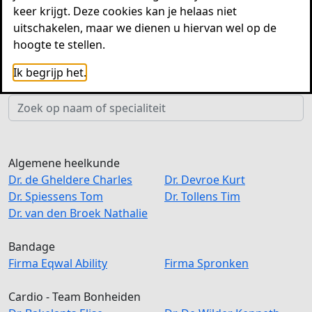
Patiënten rechten
keer krijgt. Deze cookies kan je helaas niet
Specialisten
uitschakelen, maar we dienen u hiervan wel op de
hoogte te stellen.
op specialiteit
op naam
Ik begrijp het.
Algemene heelkunde
Dr.
de Gheldere
Charles
Dr.
Devroe
Kurt
Dr.
Spiessens
Tom
Dr.
Tollens
Tim
Dr.
van den Broek
Nathalie
Bandage
Firma
Eqwal Ability
Firma
Spronken
Cardio - Team Bonheiden