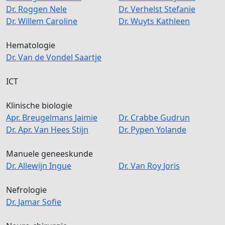
Dr.
Roggen
Nele
Dr.
Verhelst
Stefanie
Dr.
Willem
Caroline
Dr.
Wuyts
Kathleen
Hematologie
Dr.
Van de Vondel
Saartje
ICT
Klinische biologie
Apr.
Breugelmans
Jaimie
Dr.
Crabbe
Gudrun
Dr. Apr. Van Hees
Stijn
Dr.
Pypen
Yolande
Manuele geneeskunde
Dr.
Allewijn
Ingue
Dr.
Van Roy
Joris
Nefrologie
Dr.
Jamar
Sofie